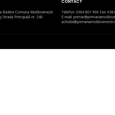
CONTACT
ea Bădeni Comuna Moldovenești
Telefon: 0364 801 900 Fax: 036
uj Strada Principală nr. 240
E-mail: primar@primariamoldove
achizitii@primariamoldovenesti.